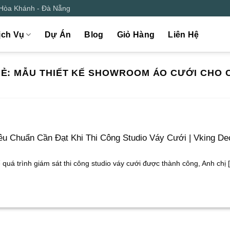
 Hòa Khánh - Đà Nẵng
ịch Vụ
Dự Án
Blog
Giỏ Hàng
Liên Hệ
HẺ:
MẪU THIẾT KẾ SHOWROOM ÁO CƯỚI CHO C
êu Chuẩn Cần Đạt Khi Thi Công Studio Váy Cưới | Vking De
 quá trình giám sát thi công studio váy cưới được thành công, Anh chị [.