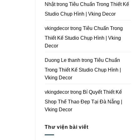
Tại
Nhật
trong
Tiêu Chuẩn Trong Thiết Kế
Đà
Nẵng
Studio Chụp Hình | Vking Decor
|
Vking
Decor
vkingdecor
trong
Tiêu Chuẩn Trong
Thiết Kế Studio Chụp Hình | Vking
Decor
Duong Le thanh
trong
Tiêu Chuẩn
Trong Thiết Kế Studio Chụp Hình |
Vking Decor
vkingdecor
trong
Bí Quyết Thiết Kế
Shop Thể Thao Đẹp Tại Đà Nẵng |
Vking Decor
Thư viện bài viết