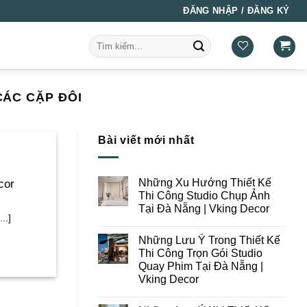
ĐĂNG NHẬP / ĐĂNG KÝ
Tìm
kiếm:
ÁC CẶP ĐÔI
Bài viết mới nhất
Những Xu Hướng Thiết Kế
cor
Thi Công Studio Chụp Ảnh
Tại Đà Nẵng | Vking Decor
..]
Không
có
Những Lưu Ý Trong Thiết Kế
bình
luận
Thi Công Trọn Gói Studio
ở
Quay Phim Tại Đà Nẵng |
Những
Xu
Vking Decor
Hướng
Thiết
Không
Kế
có