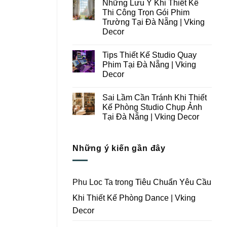
Những Lưu Ý Khi Thiết Kế
Thi
bình
Công
luận
Thi Công Trọn Gói Phim
ở
Studio
Trường Tại Đà Nẵng | Vking
Những
Chụp
Lưu
Ảnh
Decor
Ý
Tại
Trong
Không
Đà
Thiết
có
Nẵng
Tips Thiết Kế Studio Quay
Kế
bình
|
Thi
luận
Vking
Phim Tại Đà Nẵng | Vking
ở
Công
Decor
Decor
Những
Trọn
Lưu
Gói
Không
Ý
Studio
có
Khi
Quay
Sai Lầm Cần Tránh Khi Thiết
bình
Thiết
Phim
luận
Kế Phòng Studio Chụp Ảnh
Kế
Tại
ở
Thi
Đà
Tại Đà Nẵng | Vking Decor
Tips
Công
Nẵng
Thiết
Trọn
Không
|
Kế
Gói
có
Vking
Studio
Phim
bình
Decor
Quay
Những ý kiến gần đây
Trường
luận
Phim
ở
Tại
Tại
Sai
Đà
Đà
Lầm
Nẵng
Nẵng
Cần
|
|
Tránh
Vking
Phu Loc Ta
trong
Tiêu Chuẩn Yêu Cầu
Vking
Khi
Decor
Decor
Thiết
Khi Thiết Kế Phòng Dance | Vking
Kế
Phòng
Decor
Studio
Chụp
Ảnh