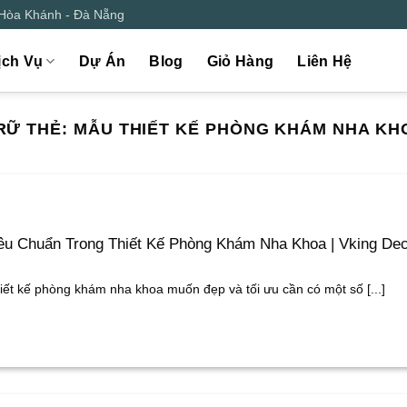
 Hòa Khánh - Đà Nẵng
ịch Vụ
Dự Án
Blog
Giỏ Hàng
Liên Hệ
RỮ THẺ:
MẪU THIẾT KẾ PHÒNG KHÁM NHA KH
êu Chuẩn Trong Thiết Kế Phòng Khám Nha Khoa | Vking De
iết kế phòng khám nha khoa muốn đẹp và tối ưu cần có một số [...]