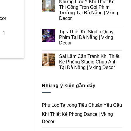
Những Lưu Ý Khi Thiết Kế
Thi
bình
Công
luận
Thi Công Trọn Gói Phim
ở
Studio
Trường Tại Đà Nẵng | Vking
Những
Chụp
Lưu
Ảnh
cor
Decor
Ý
Tại
Trong
Không
Đà
Thiết
có
Nẵng
Tips Thiết Kế Studio Quay
Kế
bình
|
..]
Thi
luận
Vking
Phim Tại Đà Nẵng | Vking
ở
Công
Decor
Decor
Những
Trọn
Lưu
Gói
Không
Ý
Studio
có
Khi
Quay
Sai Lầm Cần Tránh Khi Thiết
bình
Thiết
Phim
luận
Kế Phòng Studio Chụp Ảnh
Kế
Tại
ở
Thi
Đà
Tại Đà Nẵng | Vking Decor
Tips
Công
Nẵng
Thiết
Trọn
Không
|
Kế
Gói
có
Vking
Studio
Phim
bình
Decor
Quay
Những ý kiến gần đây
Trường
luận
Phim
ở
Tại
Tại
Sai
Đà
Đà
Lầm
Nẵng
Nẵng
Cần
|
|
Tránh
Vking
Phu Loc Ta
trong
Tiêu Chuẩn Yêu Cầu
Vking
Khi
Decor
Decor
Thiết
Khi Thiết Kế Phòng Dance | Vking
Kế
Phòng
Decor
Studio
Chụp
Ảnh