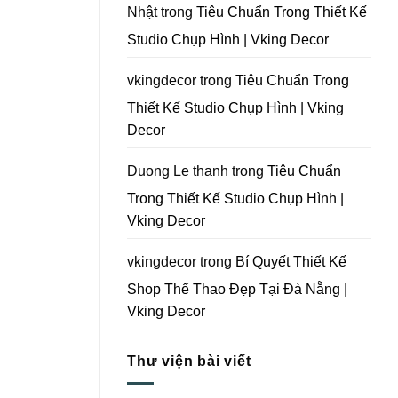
Tại
Nhật
trong
Tiêu Chuẩn Trong Thiết Kế
Đà
Nẵng
Studio Chụp Hình | Vking Decor
|
Vking
Decor
vkingdecor
trong
Tiêu Chuẩn Trong
Thiết Kế Studio Chụp Hình | Vking
Decor
Duong Le thanh
trong
Tiêu Chuẩn
Trong Thiết Kế Studio Chụp Hình |
Vking Decor
vkingdecor
trong
Bí Quyết Thiết Kế
Shop Thể Thao Đẹp Tại Đà Nẵng |
Vking Decor
Thư viện bài viết