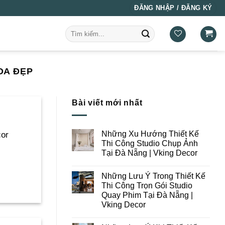
ĐĂNG NHẬP / ĐĂNG KÝ
Tìm
kiếm:
OA ĐẸP
Bài viết mới nhất
Những Xu Hướng Thiết Kế
cor
Thi Công Studio Chụp Ảnh
Tại Đà Nẵng | Vking Decor
Không
có
Những Lưu Ý Trong Thiết Kế
bình
luận
Thi Công Trọn Gói Studio
ở
Quay Phim Tại Đà Nẵng |
Những
Xu
Vking Decor
Hướng
Thiết
Không
Kế
có