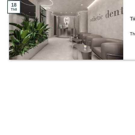
18
Th8
Ti
Th