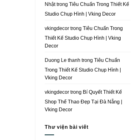
Tại
Nhật
trong
Tiêu Chuẩn Trong Thiết Kế
Đà
Nẵng
Studio Chụp Hình | Vking Decor
|
Vking
Decor
vkingdecor
trong
Tiêu Chuẩn Trong
Thiết Kế Studio Chụp Hình | Vking
Decor
Duong Le thanh
trong
Tiêu Chuẩn
Trong Thiết Kế Studio Chụp Hình |
Vking Decor
vkingdecor
trong
Bí Quyết Thiết Kế
Shop Thể Thao Đẹp Tại Đà Nẵng |
Vking Decor
Thư viện bài viết