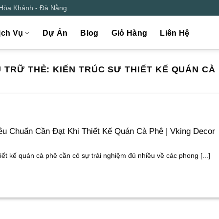
 Hòa Khánh - Đà Nẵng
ịch Vụ
Dự Án
Blog
Giỏ Hàng
Liên Hệ
 TRỮ THẺ:
KIẾN TRÚC SƯ THIẾT KẾ QUÁN CÀ
êu Chuẩn Cần Đạt Khi Thiết Kế Quán Cà Phê | Vking Decor
iết kế quán cà phê cần có sự trải nghiệm đủ nhiều về các phong [...]