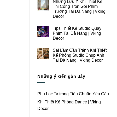
Những Lưu Ý Khi Thiết Kế
Thi
bình
Công
luận
Thi Công Trọn Gói Phim
ở
Studio
Trường Tại Đà Nẵng | Vking
Những
Chụp
Lưu
Ảnh
Decor
Ý
Tại
Trong
Không
Đà
Thiết
có
Nẵng
Tips Thiết Kế Studio Quay
Kế
bình
|
Thi
luận
Vking
Phim Tại Đà Nẵng | Vking
ở
Công
Decor
Decor
Những
Trọn
Lưu
Gói
Không
Ý
Studio
có
Khi
Quay
Sai Lầm Cần Tránh Khi Thiết
bình
Thiết
Phim
luận
Kế Phòng Studio Chụp Ảnh
Kế
Tại
ở
Thi
Đà
Tại Đà Nẵng | Vking Decor
Tips
Công
Nẵng
Thiết
Trọn
Không
|
Kế
Gói
có
Vking
Studio
Phim
bình
Decor
Quay
Những ý kiến gần đây
Trường
luận
Phim
ở
Tại
Tại
Sai
Đà
Đà
Lầm
Nẵng
Nẵng
Cần
|
|
Tránh
Vking
Phu Loc Ta
trong
Tiêu Chuẩn Yêu Cầu
Vking
Khi
Decor
Decor
Thiết
Khi Thiết Kế Phòng Dance | Vking
Kế
Phòng
Decor
Studio
Chụp
Ảnh