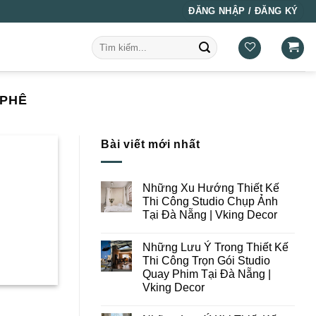
ĐĂNG NHẬP / ĐĂNG KÝ
Tìm
kiếm:
 PHÊ
Bài viết mới nhất
Những Xu Hướng Thiết Kế
Thi Công Studio Chụp Ảnh
Tại Đà Nẵng | Vking Decor
Không
có
Những Lưu Ý Trong Thiết Kế
bình
luận
Thi Công Trọn Gói Studio
ở
Quay Phim Tại Đà Nẵng |
Những
Xu
Vking Decor
Hướng
Thiết
Không
Kế
có