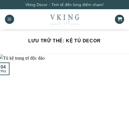
Bỏ
Vking Decor - Tinh tế đến từng điểm chạm!
qua
nội
dung
LƯU TRỮ THẺ:
KỆ TỦ DECOR
04
Th1