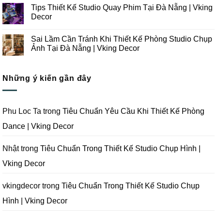
Công
Lưu
có
Tips Thiết Kế Studio Quay Phim Tại Đà Nẵng | Vking
Studio
Ý
bình
Chụp
Trong
luận
Decor
Ảnh
Thiết
ở
Tại
Kế
Những
Không
Đà
Thi
Lưu
có
Sai Lầm Cần Tránh Khi Thiết Kế Phòng Studio Chụp
Nẵng
Công
Ý
bình
|
Trọn
Khi
luận
Ảnh Tại Đà Nẵng | Vking Decor
Vking
Gói
Thiết
ở
Decor
Studio
Kế
Tips
Không
Quay
Thi
Thiết
có
Phim
Công
Kế
bình
Tại
Trọn
Studio
Những ý kiến gần đây
luận
Đà
Gói
Quay
ở
Nẵng
Phim
Phim
Sai
|
Trường
Tại
Lầm
Vking
Tại
Đà
Cần
Decor
Đà
Nẵng
Tránh
Phu Loc Ta
trong
Tiêu Chuẩn Yêu Cầu Khi Thiết Kế Phòng
Nẵng
|
Khi
|
Vking
Thiết
Dance | Vking Decor
Vking
Decor
Kế
Decor
Phòng
Studio
Chụp
Nhật
trong
Tiêu Chuẩn Trong Thiết Kế Studio Chụp Hình |
Ảnh
Tại
Vking Decor
Đà
Nẵng
|
Vking
vkingdecor
trong
Tiêu Chuẩn Trong Thiết Kế Studio Chụp
Decor
Hình | Vking Decor