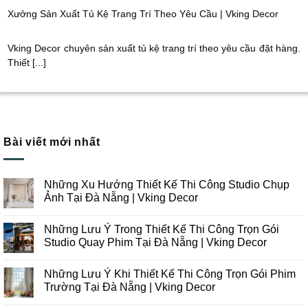
Xưởng Sản Xuất Tủ Kệ Trang Trí Theo Yêu Cầu | Vking Decor
Vking Decor chuyên sản xuất tủ kệ trang trí theo yêu cầu đặt hàng.
Thiết [...]
Bài viết mới nhất
Những Xu Hướng Thiết Kế Thi Công Studio Chụp
Ảnh Tại Đà Nẵng | Vking Decor
Không
có
Những Lưu Ý Trong Thiết Kế Thi Công Trọn Gói
bình
luận
Studio Quay Phim Tại Đà Nẵng | Vking Decor
ở
Những
Không
Xu
có
Những Lưu Ý Khi Thiết Kế Thi Công Trọn Gói Phim
Hướng
bình
Thiết
luận
Trường Tại Đà Nẵng | Vking Decor
Kế
ở
Thi
Những
Không