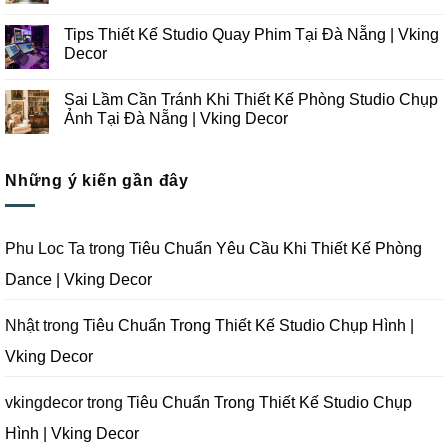
Thi
Những
Không
Công
Lưu
có
Tips Thiết Kế Studio Quay Phim Tại Đà Nẵng | Vking
Studio
Ý
bình
Chụp
Trong
luận
Decor
Ảnh
Thiết
ở
Tại
Kế
Những
Không
Đà
Thi
Lưu
có
Sai Lầm Cần Tránh Khi Thiết Kế Phòng Studio Chụp
Nẵng
Công
Ý
bình
|
Trọn
Khi
luận
Ảnh Tại Đà Nẵng | Vking Decor
Vking
Gói
Thiết
ở
Decor
Studio
Kế
Tips
Không
Quay
Thi
Thiết
có
Phim
Công
Kế
bình
Tại
Trọn
Studio
Những ý kiến gần đây
luận
Đà
Gói
Quay
ở
Nẵng
Phim
Phim
Sai
|
Trường
Tại
Lầm
Vking
Tại
Đà
Cần
Decor
Đà
Nẵng
Tránh
Phu Loc Ta
trong
Tiêu Chuẩn Yêu Cầu Khi Thiết Kế Phòng
Nẵng
|
Khi
|
Vking
Thiết
Dance | Vking Decor
Vking
Decor
Kế
Decor
Phòng
Studio
Chụp
Nhật
trong
Tiêu Chuẩn Trong Thiết Kế Studio Chụp Hình |
Ảnh
Tại
Vking Decor
Đà
Nẵng
|
Vking
vkingdecor
trong
Tiêu Chuẩn Trong Thiết Kế Studio Chụp
Decor
Hình | Vking Decor