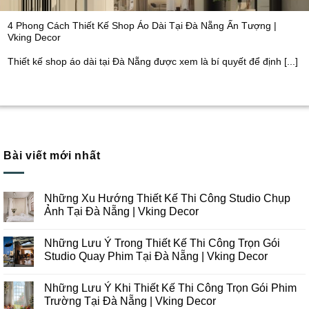
4 Phong Cách Thiết Kế Shop Áo Dài Tại Đà Nẵng Ấn Tượng |
Vking Decor
Thiết kế shop áo dài tại Đà Nẵng được xem là bí quyết để định [...]
Bài viết mới nhất
Những Xu Hướng Thiết Kế Thi Công Studio Chụp
Ảnh Tại Đà Nẵng | Vking Decor
Không
có
Những Lưu Ý Trong Thiết Kế Thi Công Trọn Gói
bình
luận
Studio Quay Phim Tại Đà Nẵng | Vking Decor
ở
Những
Không
Xu
có
Những Lưu Ý Khi Thiết Kế Thi Công Trọn Gói Phim
Hướng
bình
Thiết
luận
Trường Tại Đà Nẵng | Vking Decor
Kế
ở