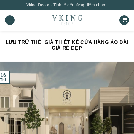
Bỏ
Vking Decor - Tinh tế đến từng điểm chạm!
qua
nội
dung
LƯU TRỮ THẺ:
GIÁ THIẾT KẾ CỬA HÀNG ÁO DÀI
GIÁ RẺ ĐẸP
16
Th8