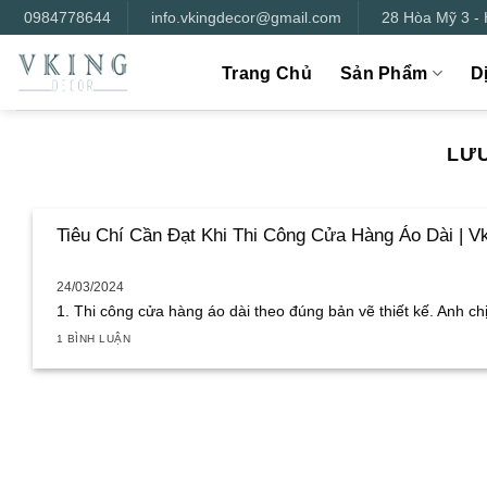
Bỏ
0984778644
info.vkingdecor@gmail.com
28 Hòa Mỹ 3 -
qua
nội
Trang Chủ
Sản Phẩm
D
dung
LƯU
Tiêu Chí Cần Đạt Khi Thi Công Cửa Hàng Áo Dài | V
24/03/2024
1. Thi công cửa hàng áo dài theo đúng bản vẽ thiết kế. Anh chị 
1 BÌNH LUẬN