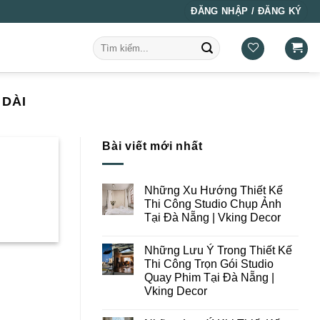
ĐĂNG NHẬP / ĐĂNG KÝ
Tìm
kiếm:
 DÀI
Bài viết mới nhất
Những Xu Hướng Thiết Kế
Thi Công Studio Chụp Ảnh
Tại Đà Nẵng | Vking Decor
Không
có
Những Lưu Ý Trong Thiết Kế
bình
luận
Thi Công Trọn Gói Studio
ở
Quay Phim Tại Đà Nẵng |
Những
Xu
Vking Decor
Hướng
Thiết
Không
Kế
có