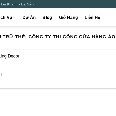
 Hòa Khánh - Đà Nẵng
ịch Vụ
Dự Án
Blog
Giỏ Hàng
Liên Hệ
 TRỮ THẺ:
CÔNG TY THI CÔNG CỬA HÀNG ÁO
king Decor
[...]