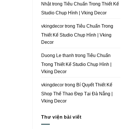
Tại
Nhật
trong
Tiêu Chuẩn Trong Thiết Kế
Đà
Nẵng
Studio Chụp Hình | Vking Decor
|
Vking
Decor
vkingdecor
trong
Tiêu Chuẩn Trong
Thiết Kế Studio Chụp Hình | Vking
Decor
Duong Le thanh
trong
Tiêu Chuẩn
Trong Thiết Kế Studio Chụp Hình |
Vking Decor
vkingdecor
trong
Bí Quyết Thiết Kế
Shop Thể Thao Đẹp Tại Đà Nẵng |
Vking Decor
Thư viện bài viết