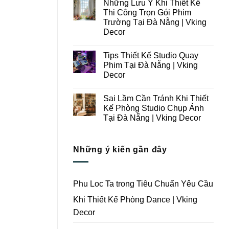
Những Lưu Ý Khi Thiết Kế
Thi
bình
Công
luận
Thi Công Trọn Gói Phim
ở
Studio
Trường Tại Đà Nẵng | Vking
Những
Chụp
Lưu
Ảnh
Decor
Ý
Tại
Trong
Không
Đà
Thiết
có
Nẵng
Tips Thiết Kế Studio Quay
Kế
bình
|
Thi
luận
Vking
Phim Tại Đà Nẵng | Vking
ở
Công
Decor
Decor
Những
Trọn
Lưu
Gói
Không
Ý
Studio
có
Khi
Quay
Sai Lầm Cần Tránh Khi Thiết
bình
Thiết
Phim
luận
Kế Phòng Studio Chụp Ảnh
Kế
Tại
ở
Thi
Đà
Tại Đà Nẵng | Vking Decor
Tips
Công
Nẵng
Thiết
Trọn
Không
|
Kế
Gói
có
Vking
Studio
Phim
bình
Decor
Quay
Những ý kiến gần đây
Trường
luận
Phim
ở
Tại
Tại
Sai
Đà
Đà
Lầm
Nẵng
Nẵng
Cần
|
|
Tránh
Vking
Phu Loc Ta
trong
Tiêu Chuẩn Yêu Cầu
Vking
Khi
Decor
Decor
Thiết
Khi Thiết Kế Phòng Dance | Vking
Kế
Phòng
Decor
Studio
Chụp
Ảnh