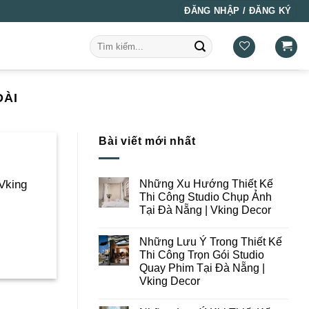
ĐĂNG NHẬP / ĐĂNG KÝ
Tìm
kiếm:
DÀI
Bài viết mới nhất
Những Xu Hướng Thiết Kế
Vking
Thi Công Studio Chụp Ảnh
Tại Đà Nẵng | Vking Decor
Không
có
Những Lưu Ý Trong Thiết Kế
bình
luận
Thi Công Trọn Gói Studio
ở
Quay Phim Tại Đà Nẵng |
Những
Xu
Vking Decor
Hướng
Thiết
Không
Kế
có