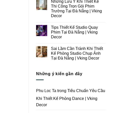
Những Lưu Ý Khi Thiết Kế
Thi
bình
Công
luận
Thi Công Trọn Gói Phim
ở
Studio
Trường Tại Đà Nẵng | Vking
Những
Chụp
Lưu
Ảnh
Decor
Ý
Tại
Trong
Không
Đà
Thiết
có
Nẵng
Tips Thiết Kế Studio Quay
Kế
bình
|
Thi
luận
Vking
Phim Tại Đà Nẵng | Vking
ở
Công
Decor
Decor
Những
Trọn
Lưu
Gói
Không
Ý
Studio
có
Khi
Quay
Sai Lầm Cần Tránh Khi Thiết
bình
Thiết
Phim
luận
Kế Phòng Studio Chụp Ảnh
Kế
Tại
ở
Thi
Đà
Tại Đà Nẵng | Vking Decor
Tips
Công
Nẵng
Thiết
Trọn
Không
|
Kế
Gói
có
Vking
Studio
Phim
bình
Decor
Quay
Những ý kiến gần đây
Trường
luận
Phim
ở
Tại
Tại
Sai
Đà
Đà
Lầm
Nẵng
Nẵng
Cần
|
|
Tránh
Vking
Phu Loc Ta
trong
Tiêu Chuẩn Yêu Cầu
Vking
Khi
Decor
Decor
Thiết
Khi Thiết Kế Phòng Dance | Vking
Kế
Phòng
Decor
Studio
Chụp
Ảnh