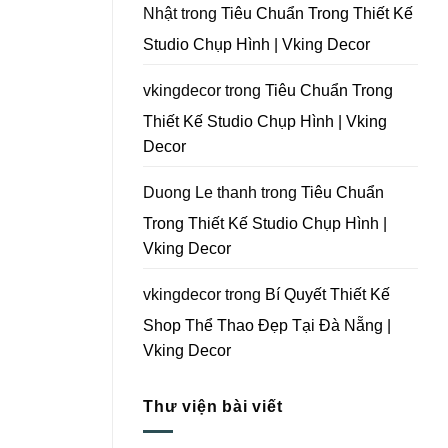
Tại
Nhật
trong
Tiêu Chuẩn Trong Thiết Kế
Đà
Nẵng
Studio Chụp Hình | Vking Decor
|
Vking
Decor
vkingdecor
trong
Tiêu Chuẩn Trong
Thiết Kế Studio Chụp Hình | Vking
Decor
Duong Le thanh
trong
Tiêu Chuẩn
Trong Thiết Kế Studio Chụp Hình |
Vking Decor
vkingdecor
trong
Bí Quyết Thiết Kế
Shop Thể Thao Đẹp Tại Đà Nẵng |
Vking Decor
Thư viện bài viết