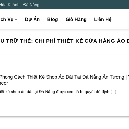
 Hòa Khánh - Đà Nẵng
ịch Vụ
Dự Án
Blog
Giỏ Hàng
Liên Hệ
U TRỮ THẺ:
CHI PHÍ THIẾT KẾ CỬA HÀNG ÁO 
Phong Cách Thiết Kế Shop Áo Dài Tại Đà Nẵng Ấn Tượng | 
ecor
iết kế shop áo dài tại Đà Nẵng được xem là bí quyết để định [...]