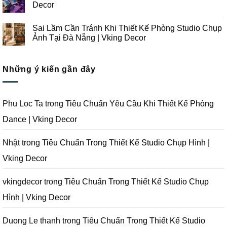
Chụp
Trong
luận
Decor
Ảnh
Thiết
ở
Tại
Kế
Những
Không
Đà
Thi
Lưu
có
Sai Lầm Cần Tránh Khi Thiết Kế Phòng Studio Chụp
Nẵng
Công
Ý
bình
|
Trọn
Khi
luận
Ảnh Tại Đà Nẵng | Vking Decor
Vking
Gói
Thiết
ở
Decor
Studio
Kế
Tips
Không
Quay
Thi
Thiết
có
Phim
Công
Kế
bình
Tại
Trọn
Studio
Những ý kiến gần đây
luận
Đà
Gói
Quay
ở
Nẵng
Phim
Phim
Sai
|
Trường
Tại
Lầm
Vking
Tại
Đà
Cần
Decor
Đà
Nẵng
Tránh
Phu Loc Ta
trong
Tiêu Chuẩn Yêu Cầu Khi Thiết Kế Phòng
Nẵng
|
Khi
|
Vking
Thiết
Dance | Vking Decor
Vking
Decor
Kế
Decor
Phòng
Studio
Chụp
Nhật
trong
Tiêu Chuẩn Trong Thiết Kế Studio Chụp Hình |
Ảnh
Tại
Vking Decor
Đà
Nẵng
|
Vking
vkingdecor
trong
Tiêu Chuẩn Trong Thiết Kế Studio Chụp
Decor
Hình | Vking Decor
Duong Le thanh
trong
Tiêu Chuẩn Trong Thiết Kế Studio