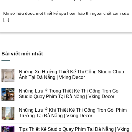
Khi sở hữu được một thiết kế spa hoàn hảo thì ngoài chất cảm của
[...]
Bài viết mới nhất
Những Xu Hướng Thiết Kế Thi Công Studio Chụp
Ảnh Tại Đà Nẵng | Vking Decor
Không
có
Những Lưu Ý Trong Thiết Kế Thi Công Trọn Gói
bình
luận
Studio Quay Phim Tại Đà Nẵng | Vking Decor
ở
Những
Không
Xu
có
Những Lưu Ý Khi Thiết Kế Thi Công Trọn Gói Phim
Hướng
bình
Thiết
luận
Trường Tại Đà Nẵng | Vking Decor
Kế
ở
Thi
Những
Không
Công
Lưu
có
Tips Thiết Kế Studio Quay Phim Tại Đà Nẵng | Vking
Studio
Ý
bình