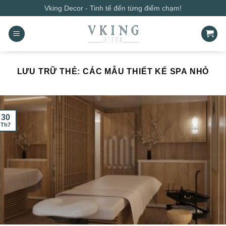
Bỏ
Vking Decor - Tinh tế đến từng điểm chạm!
qua
nội
dung
LƯU TRỮ THẺ:
CÁC MẪU THIẾT KẾ SPA NHỎ
30
Th7