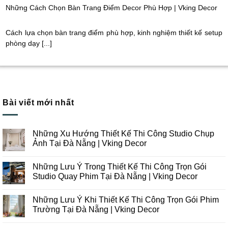
Những Cách Chọn Bàn Trang Điểm Decor Phù Hợp | Vking Decor
Cách lựa chọn bàn trang điểm phù hợp, kinh nghiệm thiết kế setup
phòng dạy [...]
Bài viết mới nhất
Những Xu Hướng Thiết Kế Thi Công Studio Chụp
Ảnh Tại Đà Nẵng | Vking Decor
Không
có
Những Lưu Ý Trong Thiết Kế Thi Công Trọn Gói
bình
luận
Studio Quay Phim Tại Đà Nẵng | Vking Decor
ở
Những
Không
Xu
có
Những Lưu Ý Khi Thiết Kế Thi Công Trọn Gói Phim
Hướng
bình
Thiết
luận
Trường Tại Đà Nẵng | Vking Decor
Kế
ở
Thi
Những
Không
Công
Lưu
có