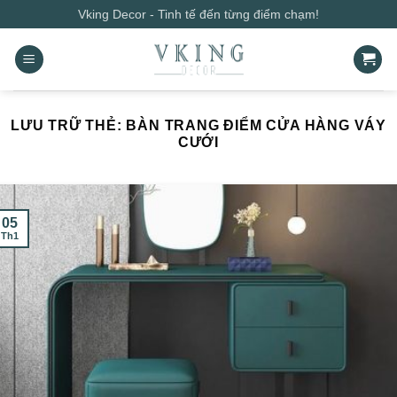
Bỏ
Vking Decor - Tinh tế đến từng điểm chạm!
qua
nội
dung
LƯU TRỮ THẺ:
BÀN TRANG ĐIỂM CỬA HÀNG VÁY
CƯỚI
05
Th1