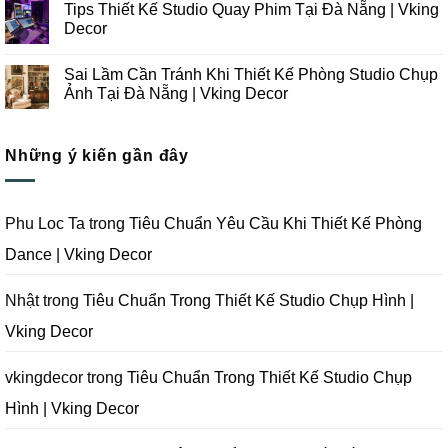
Tips Thiết Kế Studio Quay Phim Tại Đà Nẵng | Vking
Studio
Ý
bình
Chụp
Trong
luận
Decor
Ảnh
Thiết
ở
Tại
Kế
Những
Không
Đà
Thi
Lưu
có
Sai Lầm Cần Tránh Khi Thiết Kế Phòng Studio Chụp
Nẵng
Công
Ý
bình
|
Trọn
Khi
luận
Ảnh Tại Đà Nẵng | Vking Decor
Vking
Gói
Thiết
ở
Decor
Studio
Kế
Tips
Không
Quay
Thi
Thiết
có
Phim
Công
Kế
bình
Tại
Trọn
Studio
Những ý kiến gần đây
luận
Đà
Gói
Quay
ở
Nẵng
Phim
Phim
Sai
|
Trường
Tại
Lầm
Vking
Tại
Đà
Cần
Decor
Đà
Nẵng
Tránh
Phu Loc Ta
trong
Tiêu Chuẩn Yêu Cầu Khi Thiết Kế Phòng
Nẵng
|
Khi
|
Vking
Thiết
Dance | Vking Decor
Vking
Decor
Kế
Decor
Phòng
Studio
Chụp
Nhật
trong
Tiêu Chuẩn Trong Thiết Kế Studio Chụp Hình |
Ảnh
Tại
Vking Decor
Đà
Nẵng
|
Vking
vkingdecor
trong
Tiêu Chuẩn Trong Thiết Kế Studio Chụp
Decor
Hình | Vking Decor