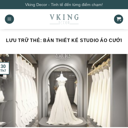
Bỏ
Vking Decor - Tinh tế đến từng điểm chạm!
qua
nội
dung
LƯU TRỮ THẺ:
BẢN THIẾT KẾ STUDIO ÁO CƯỚI
30
Th7