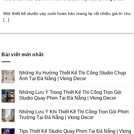
Một thiết kế studio váy cưới hoàn hảo mang lại rất nhiều giá trị cho
[...]
Bài viết mới nhất
Những Xu Hướng Thiết Kế Thi Công Studio Chụp
Ảnh Tại Đà Nẵng | Vking Decor
Không
có
Những Lưu Ý Trong Thiết Kế Thi Công Trọn Gói
bình
luận
Studio Quay Phim Tại Đà Nẵng | Vking Decor
ở
Những
Không
Xu
có
Những Lưu Ý Khi Thiết Kế Thi Công Trọn Gói Phim
Hướng
bình
Thiết
luận
Trường Tại Đà Nẵng | Vking Decor
Kế
ở
Thi
Những
Không
Công
Lưu
có
Tips Thiết Kế Studio Quay Phim Tại Đà Nẵng | Vking
Studio
Ý
bình