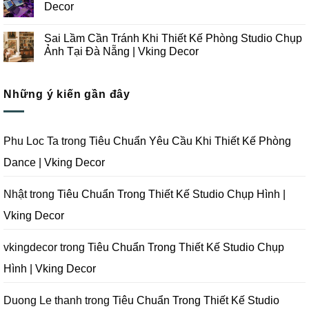
Chụp
Trong
luận
Decor
Ảnh
Thiết
ở
Tại
Kế
Những
Không
Đà
Thi
Lưu
có
Sai Lầm Cần Tránh Khi Thiết Kế Phòng Studio Chụp
Nẵng
Công
Ý
bình
|
Trọn
Khi
luận
Ảnh Tại Đà Nẵng | Vking Decor
Vking
Gói
Thiết
ở
Decor
Studio
Kế
Tips
Không
Quay
Thi
Thiết
có
Phim
Công
Kế
bình
Tại
Trọn
Studio
Những ý kiến gần đây
luận
Đà
Gói
Quay
ở
Nẵng
Phim
Phim
Sai
|
Trường
Tại
Lầm
Vking
Tại
Đà
Cần
Decor
Đà
Nẵng
Tránh
Phu Loc Ta
trong
Tiêu Chuẩn Yêu Cầu Khi Thiết Kế Phòng
Nẵng
|
Khi
|
Vking
Thiết
Dance | Vking Decor
Vking
Decor
Kế
Decor
Phòng
Studio
Chụp
Nhật
trong
Tiêu Chuẩn Trong Thiết Kế Studio Chụp Hình |
Ảnh
Tại
Vking Decor
Đà
Nẵng
|
Vking
vkingdecor
trong
Tiêu Chuẩn Trong Thiết Kế Studio Chụp
Decor
Hình | Vking Decor
Duong Le thanh
trong
Tiêu Chuẩn Trong Thiết Kế Studio