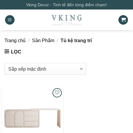
Bỏ
Vking Decor - Tinh tế đến từng điểm chạm!
qua
nội
dung
Trang chủ
/
Sản Phẩm
/
Tủ kệ trang trí
LỌC
Add to
wishlist