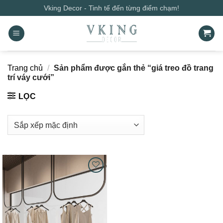
Bỏ
Vking Decor - Tinh tế đến từng điểm chạm!
qua
nội
dung
Trang chủ
/
Sản phẩm được gắn thẻ “giá treo đồ trang
trí váy cưới”
LỌC
Add to
wishlist