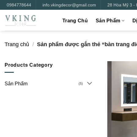
Bỏ
0984778644
info.vkingdecor@gmail.com
28 Hòa Mỹ 3 -
qua
nội
Trang Chủ
Sản Phẩm
D
dung
Trang chủ
/
Sản phẩm được gắn thẻ “bàn trang đ
Products Category
Sản Phẩm
(5)