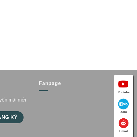
Fanpage
Youtube
uyến mãi mới
Zalo
Email