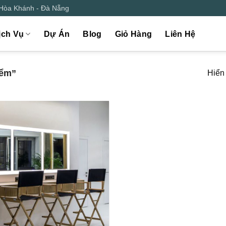
 Hòa Khánh - Đà Nẵng
ịch Vụ
Dự Án
Blog
Giỏ Hàng
Liên Hệ
iểm”
Hiển 
Add to
wishlist