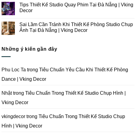
Công
Lưu
có
Tips Thiết Kế Studio Quay Phim Tại Đà Nẵng | Vking
Studio
Ý
bình
Chụp
Trong
luận
Decor
Ảnh
Thiết
ở
Tại
Kế
Những
Không
Đà
Thi
Lưu
có
Sai Lầm Cần Tránh Khi Thiết Kế Phòng Studio Chụp
Nẵng
Công
Ý
bình
|
Trọn
Khi
luận
Ảnh Tại Đà Nẵng | Vking Decor
Vking
Gói
Thiết
ở
Decor
Studio
Kế
Tips
Không
Quay
Thi
Thiết
có
Phim
Công
Kế
bình
Tại
Trọn
Studio
Những ý kiến gần đây
luận
Đà
Gói
Quay
ở
Nẵng
Phim
Phim
Sai
|
Trường
Tại
Lầm
Vking
Tại
Đà
Cần
Decor
Đà
Nẵng
Tránh
Phu Loc Ta
trong
Tiêu Chuẩn Yêu Cầu Khi Thiết Kế Phòng
Nẵng
|
Khi
|
Vking
Thiết
Dance | Vking Decor
Vking
Decor
Kế
Decor
Phòng
Studio
Chụp
Nhật
trong
Tiêu Chuẩn Trong Thiết Kế Studio Chụp Hình |
Ảnh
Tại
Vking Decor
Đà
Nẵng
|
Vking
vkingdecor
trong
Tiêu Chuẩn Trong Thiết Kế Studio Chụp
Decor
Hình | Vking Decor