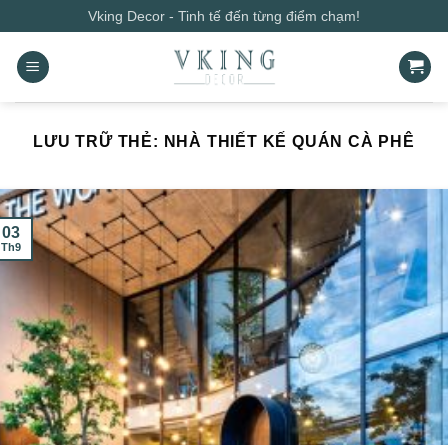
Bỏ
Vking Decor - Tinh tế đến từng điểm chạm!
qua
nội
dung
LƯU TRỮ THẺ:
NHÀ THIẾT KẾ QUÁN CÀ PHÊ
03
Th9