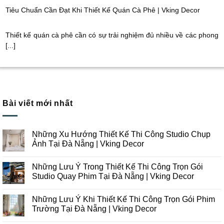
Tiêu Chuẩn Cần Đạt Khi Thiết Kế Quán Cà Phê | Vking Decor
Thiết kế quán cà phê cần có sự trải nghiệm đủ nhiều về các phong
[...]
Bài viết mới nhất
Những Xu Hướng Thiết Kế Thi Công Studio Chụp
Ảnh Tại Đà Nẵng | Vking Decor
Không
có
Những Lưu Ý Trong Thiết Kế Thi Công Trọn Gói
bình
luận
Studio Quay Phim Tại Đà Nẵng | Vking Decor
ở
Những
Không
Xu
có
Những Lưu Ý Khi Thiết Kế Thi Công Trọn Gói Phim
Hướng
bình
Thiết
luận
Trường Tại Đà Nẵng | Vking Decor
Kế
ở
Thi
Những
Không