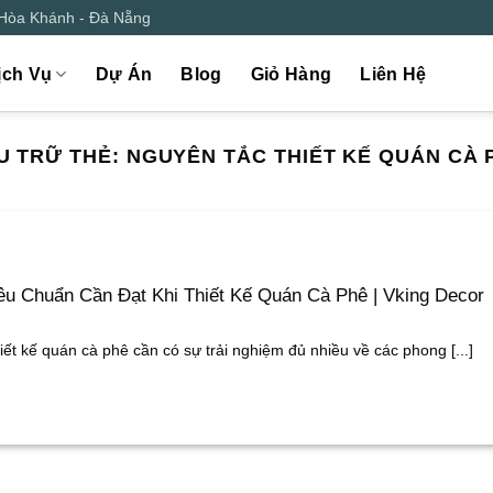
 Hòa Khánh - Đà Nẵng
ịch Vụ
Dự Án
Blog
Giỏ Hàng
Liên Hệ
U TRỮ THẺ:
NGUYÊN TẮC THIẾT KẾ QUÁN CÀ 
êu Chuẩn Cần Đạt Khi Thiết Kế Quán Cà Phê | Vking Decor
iết kế quán cà phê cần có sự trải nghiệm đủ nhiều về các phong [...]