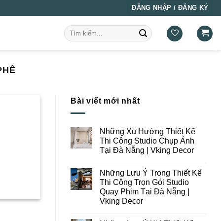
ĐĂNG NHẬP / ĐĂNG KÝ
Tìm
kiếm:
PHÊ
Bài viết mới nhất
Những Xu Hướng Thiết Kế
Thi Công Studio Chụp Ảnh
Tại Đà Nẵng | Vking Decor
Không
có
Những Lưu Ý Trong Thiết Kế
bình
luận
Thi Công Trọn Gói Studio
ở
Quay Phim Tại Đà Nẵng |
Những
Xu
Vking Decor
Hướng
Thiết
Không
Kế
có