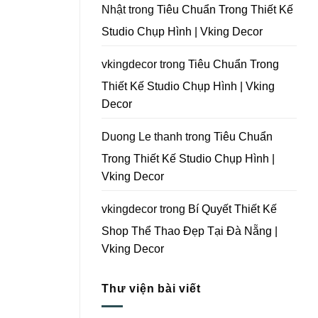
Tại
Nhật
trong
Tiêu Chuẩn Trong Thiết Kế
Đà
Nẵng
Studio Chụp Hình | Vking Decor
|
Vking
Decor
vkingdecor
trong
Tiêu Chuẩn Trong
Thiết Kế Studio Chụp Hình | Vking
Decor
Duong Le thanh
trong
Tiêu Chuẩn
Trong Thiết Kế Studio Chụp Hình |
Vking Decor
vkingdecor
trong
Bí Quyết Thiết Kế
Shop Thể Thao Đẹp Tại Đà Nẵng |
Vking Decor
Thư viện bài viết