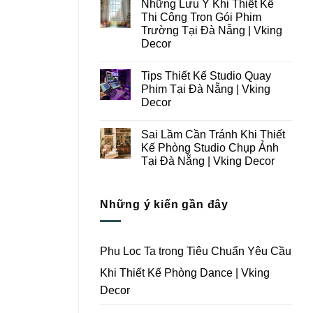
Những Lưu Ý Khi Thiết Kế
Thi
bình
Công
luận
Thi Công Trọn Gói Phim
ở
Studio
Trường Tại Đà Nẵng | Vking
Những
Chụp
Lưu
Ảnh
Decor
Ý
Tại
Trong
Không
Đà
Thiết
có
Nẵng
Tips Thiết Kế Studio Quay
Kế
bình
|
Thi
luận
Vking
Phim Tại Đà Nẵng | Vking
ở
Công
Decor
Decor
Những
Trọn
Lưu
Gói
Không
Ý
Studio
có
Khi
Quay
Sai Lầm Cần Tránh Khi Thiết
bình
Thiết
Phim
luận
Kế Phòng Studio Chụp Ảnh
Kế
Tại
ở
Thi
Đà
Tại Đà Nẵng | Vking Decor
Tips
Công
Nẵng
Thiết
Trọn
Không
|
Kế
Gói
có
Vking
Studio
Phim
bình
Decor
Quay
Những ý kiến gần đây
Trường
luận
Phim
ở
Tại
Tại
Sai
Đà
Đà
Lầm
Nẵng
Nẵng
Cần
|
|
Tránh
Vking
Phu Loc Ta
trong
Tiêu Chuẩn Yêu Cầu
Vking
Khi
Decor
Decor
Thiết
Khi Thiết Kế Phòng Dance | Vking
Kế
Phòng
Decor
Studio
Chụp
Ảnh