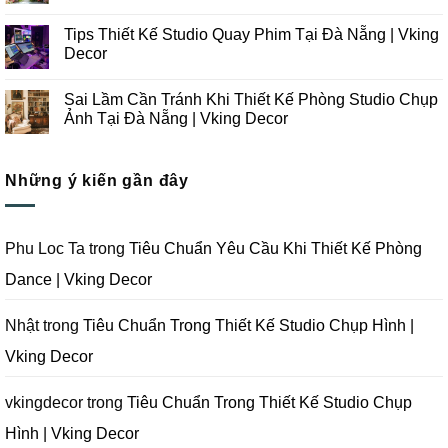
Thi
Những
Không
Công
Lưu
có
Tips Thiết Kế Studio Quay Phim Tại Đà Nẵng | Vking
Studio
Ý
bình
Chụp
Trong
luận
Decor
Ảnh
Thiết
ở
Tại
Kế
Những
Không
Đà
Thi
Lưu
có
Sai Lầm Cần Tránh Khi Thiết Kế Phòng Studio Chụp
Nẵng
Công
Ý
bình
|
Trọn
Khi
luận
Ảnh Tại Đà Nẵng | Vking Decor
Vking
Gói
Thiết
ở
Decor
Studio
Kế
Tips
Không
Quay
Thi
Thiết
có
Phim
Công
Kế
bình
Tại
Trọn
Studio
Những ý kiến gần đây
luận
Đà
Gói
Quay
ở
Nẵng
Phim
Phim
Sai
|
Trường
Tại
Lầm
Vking
Tại
Đà
Cần
Decor
Đà
Nẵng
Tránh
Phu Loc Ta
trong
Tiêu Chuẩn Yêu Cầu Khi Thiết Kế Phòng
Nẵng
|
Khi
|
Vking
Thiết
Dance | Vking Decor
Vking
Decor
Kế
Decor
Phòng
Studio
Chụp
Nhật
trong
Tiêu Chuẩn Trong Thiết Kế Studio Chụp Hình |
Ảnh
Tại
Vking Decor
Đà
Nẵng
|
Vking
vkingdecor
trong
Tiêu Chuẩn Trong Thiết Kế Studio Chụp
Decor
Hình | Vking Decor