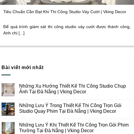
Tiêu Chuẩn Cần Đạt Khi Thi Công Studio Váy Cưới | Vking Decor
Để quá trình giám sát thi công studio váy cưới được thành công,
Anh chị [...]
Bài viết mới nhất
Những Xu Hướng Thiết Kế Thi Công Studio Chụp
Ảnh Tại Đà Nẵng | Vking Decor
Không
có
Những Lưu Ý Trong Thiết Kế Thi Công Trọn Gói
bình
luận
Studio Quay Phim Tại Đà Nẵng | Vking Decor
ở
Những
Không
Xu
có
Những Lưu Ý Khi Thiết Kế Thi Công Trọn Gói Phim
Hướng
bình
Thiết
luận
Trường Tại Đà Nẵng | Vking Decor
Kế
ở