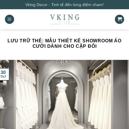
Bỏ
Vking Decor - Tinh tế đến từng điểm chạm!
qua
nội
dung
LƯU TRỮ THẺ:
MẪU THIẾT KẾ SHOWROOM ÁO
CƯỚI DÀNH CHO CẶP ĐÔI
30
Th7