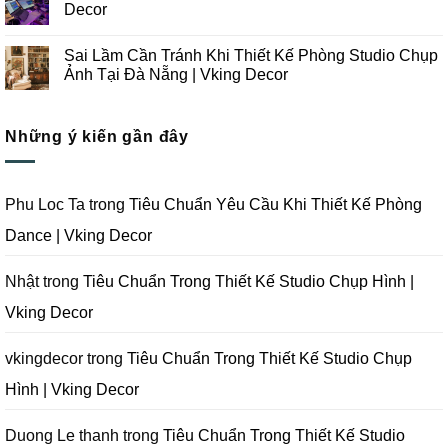
Chụp
Trong
luận
Decor
Ảnh
Thiết
ở
Tại
Kế
Những
Không
Đà
Thi
Lưu
có
Sai Lầm Cần Tránh Khi Thiết Kế Phòng Studio Chụp
Nẵng
Công
Ý
bình
|
Trọn
Khi
luận
Ảnh Tại Đà Nẵng | Vking Decor
Vking
Gói
Thiết
ở
Decor
Studio
Kế
Tips
Không
Quay
Thi
Thiết
có
Phim
Công
Kế
bình
Tại
Trọn
Studio
Những ý kiến gần đây
luận
Đà
Gói
Quay
ở
Nẵng
Phim
Phim
Sai
|
Trường
Tại
Lầm
Vking
Tại
Đà
Cần
Decor
Đà
Nẵng
Tránh
Phu Loc Ta
trong
Tiêu Chuẩn Yêu Cầu Khi Thiết Kế Phòng
Nẵng
|
Khi
|
Vking
Thiết
Dance | Vking Decor
Vking
Decor
Kế
Decor
Phòng
Studio
Chụp
Nhật
trong
Tiêu Chuẩn Trong Thiết Kế Studio Chụp Hình |
Ảnh
Tại
Vking Decor
Đà
Nẵng
|
Vking
vkingdecor
trong
Tiêu Chuẩn Trong Thiết Kế Studio Chụp
Decor
Hình | Vking Decor
Duong Le thanh
trong
Tiêu Chuẩn Trong Thiết Kế Studio