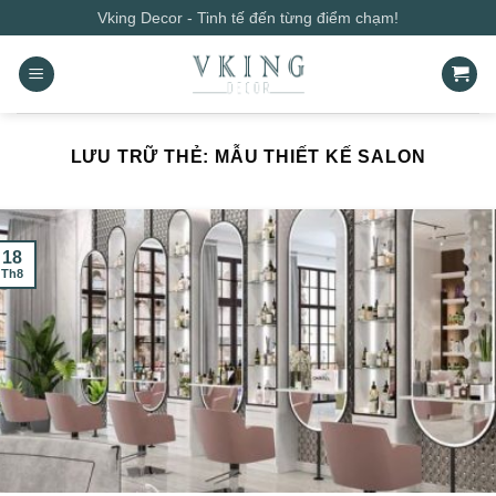
Bỏ
Vking Decor - Tinh tế đến từng điểm chạm!
qua
nội
dung
LƯU TRỮ THẺ:
MẪU THIẾT KẾ SALON
18
Th8