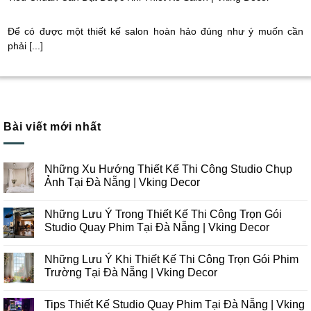
Để có được một thiết kế salon hoàn hảo đúng như ý muốn cần
phải [...]
Bài viết mới nhất
Những Xu Hướng Thiết Kế Thi Công Studio Chụp
Ảnh Tại Đà Nẵng | Vking Decor
Không
có
Những Lưu Ý Trong Thiết Kế Thi Công Trọn Gói
bình
luận
Studio Quay Phim Tại Đà Nẵng | Vking Decor
ở
Những
Không
Xu
có
Những Lưu Ý Khi Thiết Kế Thi Công Trọn Gói Phim
Hướng
bình
Thiết
luận
Trường Tại Đà Nẵng | Vking Decor
Kế
ở
Thi
Những
Không
Công
Lưu
có
Tips Thiết Kế Studio Quay Phim Tại Đà Nẵng | Vking
Studio
Ý
bình