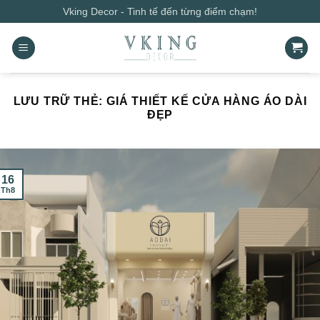
Bỏ
Vking Decor - Tinh tế đến từng điểm chạm!
qua
nội
dung
LƯU TRỮ THẺ:
GIÁ THIẾT KẾ CỬA HÀNG ÁO DÀI
ĐẸP
16
Th8