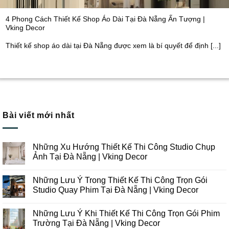
4 Phong Cách Thiết Kế Shop Áo Dài Tại Đà Nẵng Ấn Tượng |
Vking Decor
Thiết kế shop áo dài tại Đà Nẵng được xem là bí quyết để định [...]
Bài viết mới nhất
Những Xu Hướng Thiết Kế Thi Công Studio Chụp
Ảnh Tại Đà Nẵng | Vking Decor
Không
có
Những Lưu Ý Trong Thiết Kế Thi Công Trọn Gói
bình
luận
Studio Quay Phim Tại Đà Nẵng | Vking Decor
ở
Những
Không
Xu
có
Những Lưu Ý Khi Thiết Kế Thi Công Trọn Gói Phim
Hướng
bình
Thiết
luận
Trường Tại Đà Nẵng | Vking Decor
Kế
ở