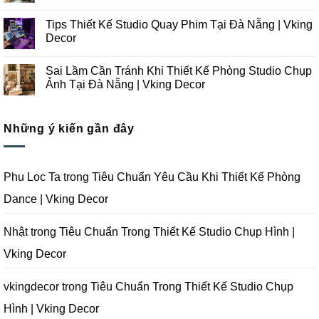
Thi
Những
Không
Công
Lưu
có
Tips Thiết Kế Studio Quay Phim Tại Đà Nẵng | Vking
Studio
Ý
bình
Chụp
Trong
luận
Decor
Ảnh
Thiết
ở
Tại
Kế
Những
Không
Đà
Thi
Lưu
có
Sai Lầm Cần Tránh Khi Thiết Kế Phòng Studio Chụp
Nẵng
Công
Ý
bình
|
Trọn
Khi
luận
Ảnh Tại Đà Nẵng | Vking Decor
Vking
Gói
Thiết
ở
Decor
Studio
Kế
Tips
Không
Quay
Thi
Thiết
có
Phim
Công
Kế
bình
Tại
Trọn
Studio
Những ý kiến gần đây
luận
Đà
Gói
Quay
ở
Nẵng
Phim
Phim
Sai
|
Trường
Tại
Lầm
Vking
Tại
Đà
Cần
Decor
Đà
Nẵng
Tránh
Phu Loc Ta
trong
Tiêu Chuẩn Yêu Cầu Khi Thiết Kế Phòng
Nẵng
|
Khi
|
Vking
Thiết
Dance | Vking Decor
Vking
Decor
Kế
Decor
Phòng
Studio
Chụp
Nhật
trong
Tiêu Chuẩn Trong Thiết Kế Studio Chụp Hình |
Ảnh
Tại
Vking Decor
Đà
Nẵng
|
Vking
vkingdecor
trong
Tiêu Chuẩn Trong Thiết Kế Studio Chụp
Decor
Hình | Vking Decor