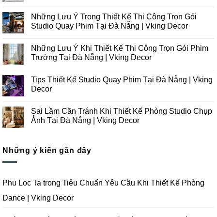
Không
có
Những Lưu Ý Trong Thiết Kế Thi Công Trọn Gói
bình
luận
Studio Quay Phim Tại Đà Nẵng | Vking Decor
ở
Những
Không
Xu
có
Những Lưu Ý Khi Thiết Kế Thi Công Trọn Gói Phim
Hướng
bình
Thiết
luận
Trường Tại Đà Nẵng | Vking Decor
Kế
ở
Thi
Những
Không
Công
Lưu
có
Tips Thiết Kế Studio Quay Phim Tại Đà Nẵng | Vking
Studio
Ý
bình
Chụp
Trong
luận
Decor
Ảnh
Thiết
ở
Tại
Kế
Những
Không
Đà
Thi
Lưu
có
Sai Lầm Cần Tránh Khi Thiết Kế Phòng Studio Chụp
Nẵng
Công
Ý
bình
|
Trọn
Khi
luận
Ảnh Tại Đà Nẵng | Vking Decor
Vking
Gói
Thiết
ở
Decor
Studio
Kế
Tips
Không
Quay
Thi
Thiết
có
Phim
Công
Kế
bình
Tại
Trọn
Studio
Những ý kiến gần đây
luận
Đà
Gói
Quay
ở
Nẵng
Phim
Phim
Sai
|
Trường
Tại
Lầm
Vking
Tại
Đà
Cần
Decor
Đà
Nẵng
Tránh
Phu Loc Ta
trong
Tiêu Chuẩn Yêu Cầu Khi Thiết Kế Phòng
Nẵng
|
Khi
|
Vking
Thiết
Dance | Vking Decor
Vking
Decor
Kế
Decor
Phòng
Studio