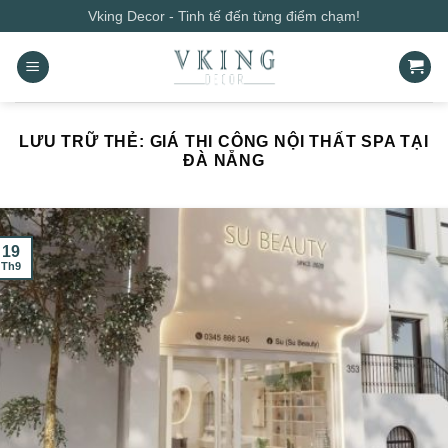
Bỏ
Vking Decor - Tinh tế đến từng điểm chạm!
qua
nội
dung
LƯU TRỮ THẺ:
GIÁ THI CÔNG NỘI THẤT SPA TẠI
ĐÀ NẴNG
19
Th9