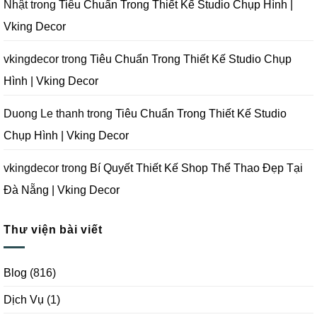
Chụp
Nhật
trong
Tiêu Chuẩn Trong Thiết Kế Studio Chụp Hình |
Ảnh
Tại
Vking Decor
Đà
Nẵng
|
Vking
vkingdecor
trong
Tiêu Chuẩn Trong Thiết Kế Studio Chụp
Decor
Hình | Vking Decor
Duong Le thanh
trong
Tiêu Chuẩn Trong Thiết Kế Studio
Chụp Hình | Vking Decor
vkingdecor
trong
Bí Quyết Thiết Kế Shop Thể Thao Đẹp Tại
Đà Nẵng | Vking Decor
Thư viện bài viết
Blog
(816)
Dịch Vụ
(1)