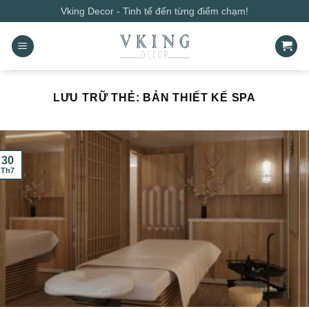
Bỏ
Vking Decor - Tinh tế đến từng điểm chạm!
qua
nội
dung
LƯU TRỮ THẺ:
BẢN THIẾT KẾ SPA
30
Th7