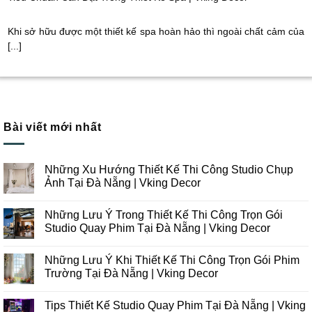
Khi sở hữu được một thiết kế spa hoàn hảo thì ngoài chất cảm của
[...]
Bài viết mới nhất
Những Xu Hướng Thiết Kế Thi Công Studio Chụp
Ảnh Tại Đà Nẵng | Vking Decor
Không
có
Những Lưu Ý Trong Thiết Kế Thi Công Trọn Gói
bình
luận
Studio Quay Phim Tại Đà Nẵng | Vking Decor
ở
Những
Không
Xu
có
Những Lưu Ý Khi Thiết Kế Thi Công Trọn Gói Phim
Hướng
bình
Thiết
luận
Trường Tại Đà Nẵng | Vking Decor
Kế
ở
Thi
Những
Không
Công
Lưu
có
Tips Thiết Kế Studio Quay Phim Tại Đà Nẵng | Vking
Studio
Ý
bình