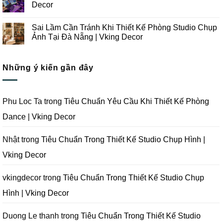
Chụp
Trong
luận
Decor
Ảnh
Thiết
ở
Tại
Kế
Những
Không
Đà
Thi
Lưu
có
Sai Lầm Cần Tránh Khi Thiết Kế Phòng Studio Chụp
Nẵng
Công
Ý
bình
|
Trọn
Khi
luận
Ảnh Tại Đà Nẵng | Vking Decor
Vking
Gói
Thiết
ở
Decor
Studio
Kế
Tips
Không
Quay
Thi
Thiết
có
Phim
Công
Kế
bình
Tại
Trọn
Studio
Những ý kiến gần đây
luận
Đà
Gói
Quay
ở
Nẵng
Phim
Phim
Sai
|
Trường
Tại
Lầm
Vking
Tại
Đà
Cần
Decor
Đà
Nẵng
Tránh
Phu Loc Ta
trong
Tiêu Chuẩn Yêu Cầu Khi Thiết Kế Phòng
Nẵng
|
Khi
|
Vking
Thiết
Dance | Vking Decor
Vking
Decor
Kế
Decor
Phòng
Studio
Chụp
Nhật
trong
Tiêu Chuẩn Trong Thiết Kế Studio Chụp Hình |
Ảnh
Tại
Vking Decor
Đà
Nẵng
|
Vking
vkingdecor
trong
Tiêu Chuẩn Trong Thiết Kế Studio Chụp
Decor
Hình | Vking Decor
Duong Le thanh
trong
Tiêu Chuẩn Trong Thiết Kế Studio